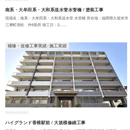
南系・大牟田系・大和系送水管水管橋 / 塗装工事
現場名：南系・大牟田系・大和系送水管 水管橋 所在地：福岡県久留米市
...
三瀦町清松 外6箇所 竣工日：2...
補修・改修工事実績
施工実績
/
2026年03月09日
ハイグランド香椎駅前 / 大規模修繕工事