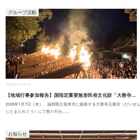
グループ活動
2026年01月07日
【地域行事参加報告】国指定重要無形民俗文化財「大善寺玉垂宮 鬼夜」に参加しました
2026年1月7日（水）、福岡県久留米市に鎮座する大善寺玉垂宮（だいぜ
...
じたまたれぐう）にて執り行わ...
お知らせ