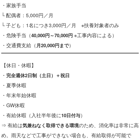
・家族手当
└ 配偶者：5,000円／月
└ 子ども：1名につき3,000円／月
※扶養対象者のみ
・危険手当（
※工事内容による）
40,000円～70,000円
・交通費支給（
）
月20,000円まで
【休日・休暇】
・
完全週休2日制（土日）＋祝日
・夏季休暇
・年末年始休暇
・GW休暇
・有給休暇（入社半年後に
）
10日付与
⇒ 有給は
のため、消化率は非常に高
気兼ねなく取得できる環境
め。雨天などで工事ができない場合も、有給取得が可能で