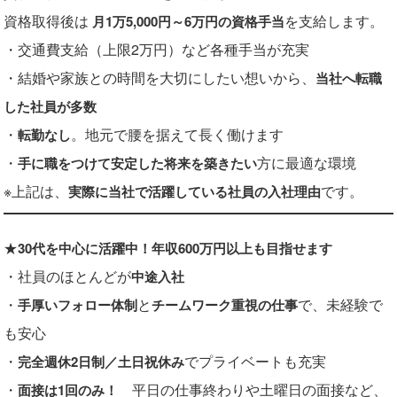
資格取得後は
を支給します。
月1万5,000円～6万円の資格手当
・交通費支給（上限2万円）など各種手当が充実
・結婚や家族との時間を大切にしたい想いから、
当社へ転職
した社員が多数
・
。地元で腰を据えて長く働けます
転勤なし
・
方に最適な環境
手に職をつけて安定した将来を築きたい
※上記は、
です。
実際に当社で活躍している社員の入社理由
★
30代を中心に活躍中！年収600万円以上も目指せます
・社員のほとんどが
中途入社
・
と
で、未経験で
手厚いフォロー体制
チームワーク重視の仕事
も安心
・
でプライベートも充実
完全週休2日制／土日祝休み
・
平日の仕事終わりや土曜日の面接など、
面接は1回のみ！