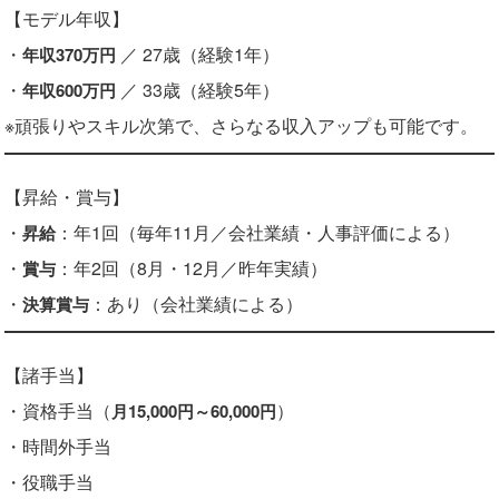
【モデル年収】
・
／ 27歳（経験1年）
年収370万円
・
／ 33歳（経験5年）
年収600万円
※頑張りやスキル次第で、さらなる収入アップも可能です。
【昇給・賞与】
・
：年1回（毎年11月／会社業績・人事評価による）
昇給
・
：年2回（8月・12月／昨年実績）
賞与
・
：あり（会社業績による）
決算賞与
【諸手当】
・資格手当（
）
月15,000円～60,000円
・時間外手当
・役職手当