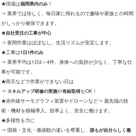
現場は
！
★
福岡県内のみ
⇒ 業界では珍しく、毎日家に帰れるので趣味や家族との時間
がしっかり確保できます。
★自社受注の工事が中心
⇒ 夜間作業はほぼなし。生活リズムが安定します。
工事は
★
1日1件のみ
⇒ 業界平均は1日2～4件。身体への負担が少なく、丁寧な仕
事が可能です。
雨天などで作業ができない日は
★
⇒
や
もOK！
スキルアップ研修の実施
有給取得
赤外線サーモグラフィ装置やドローンなど
⇒ 最先端の技
★
術・機材を積極導入。効率よく、安全に働けます。
多様性を力に
★
⇒ 国籍・文化・価値観の違いを尊重し、
誰もが自分らしく働