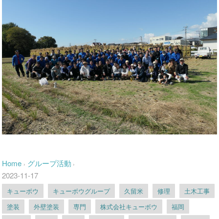
Home
グループ活動
›
›
2023-11-17
キューボウ
キューボウグループ
久留米
修理
土木工事
塗装
外壁塗装
専門
株式会社キューボウ
福岡